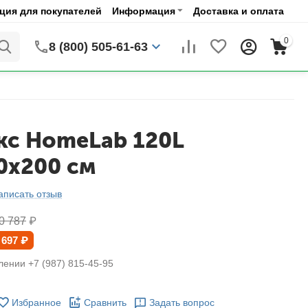
ия для покупателей
Информация
Доставка и оплата
0
8 (800) 505-61-63
кс HomeLab 120L
0x200 см
аписать отзыв
0 787
₽
 697
₽
лении +7 (987) 815-45-95
Избранное
Сравнить
Задать вопрос