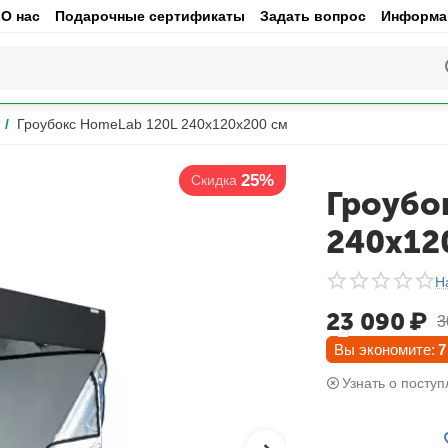
О нас
Подарочные сертификаты
Задать вопрос
Информац
/
Гроубокс HomeLab 120L 240x120x200 см
25%
Скидка
Гроубо
240x12
Н
23 090
₽
3
Вы экономите:
7
Узнать о поступ