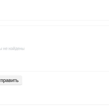
ы не найдены
править