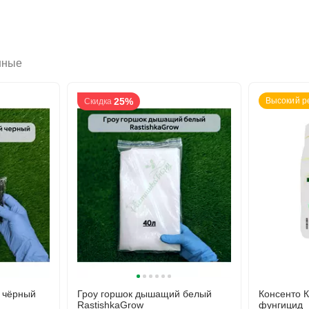
нные
25%
Высокий р
Скидка
 чёрный
Гроу горшок дышащий белый
Консенто 
RastishkaGrow
фунгицид