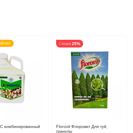
ейтинг
25%
Скидка
КС комбинированный
Florovit Флоровит Для туй,
гранулы