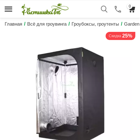
0
Главная
/
Всё для гроувинга
/
Гроубоксы, гроутенты
/
Garden
25%
Скидка