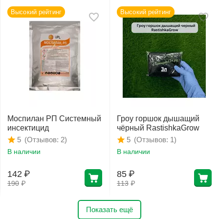
Высокий рейтинг
Высокий рейтинг
Моспилан РП Системный
Гроу горшок дышащий
инсектицид
чёрный RastishkaGrow
(Отзывов: 2)
(Отзывов: 1)
5
5
В наличии
В наличии
142
₽
85
₽
190
₽
113
₽
Показать ещё