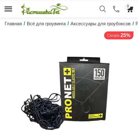
0
Главная
/
Всё для гроувинга
/
Аксессуары для гроубоксов
/
25%
Скидка