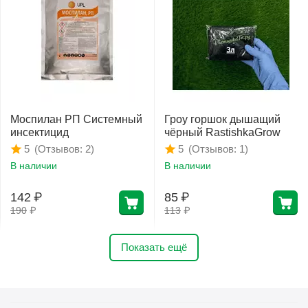
Моспилан РП Системный
Гроу горшок дышащий
инсектицид
чёрный RastishkaGrow
(Отзывов: 2)
(Отзывов: 1)
5
5
В наличии
В наличии
142
₽
85
₽
190
₽
113
₽
Показать ещё