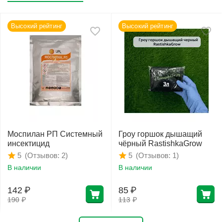
Высокий рейтинг
Высокий рейтинг
Моспилан РП Системный
Гроу горшок дышащий
инсектицид
чёрный RastishkaGrow
(Отзывов: 2)
(Отзывов: 1)
5
5
В наличии
В наличии
142
₽
85
₽
190
₽
113
₽