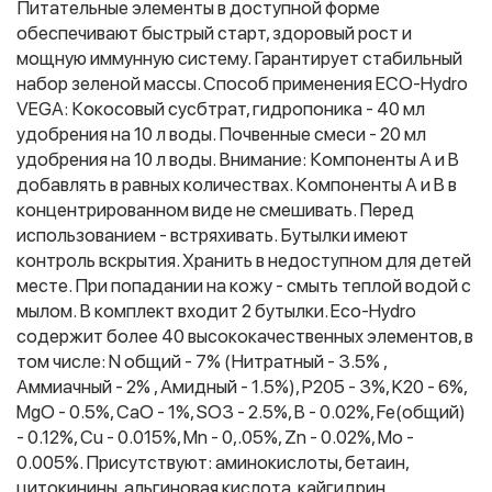
Питательные элементы в доступной форме
обеспечивают быстрый старт, здоровый рост и
мощную иммунную систему. Гарантирует стабильный
Фитолампы
набор зеленой массы. Способ применения ECO-Hydro
VEGA: Кокосовый сусбтрат, гидропоника - 40 мл
удобрения на 10 л воды. Почвенные смеси - 20 мл
удобрения на 10 л воды. Внимание: Компоненты A и B
добавлять в равных количествах. Компоненты A и B в
концентрированном виде не смешивать. Перед
использованием - встряхивать. Бутылки имеют
контроль вскрытия. Хранить в недоступном для детей
месте. При попадании на кожу - смыть теплой водой с
мылом. В комплект входит 2 бутылки. Eco-Hydro
содержит более 40 высококачественных элементов, в
том числе: N общий - 7% (Нитратный - 3.5% ,
Аммиачный - 2% , Амидный - 1.5%), P205 - 3%, K20 - 6%,
MgO - 0.5%, CaO - 1%, SO3 - 2.5%, B - 0.02%, Fe(общий)
- 0.12%, Cu - 0.015%, Mn - 0,.05%, Zn - 0.02%, Mo -
0.005%. Присутствуют: аминокислоты, бетаин,
цитокинины, альгиновая кислота, кайгидрин,