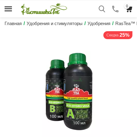
0
Главная
/
Удобрения и стимуляторы
/
Удобрения
/
RasTea™ 
25%
Скидка