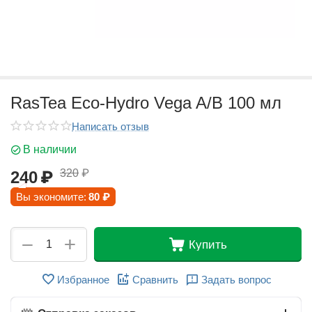
RasTea Eco-Hydro Vega A/B 100 мл
Написать отзыв
В наличии
320
₽
240
₽
Вы экономите:
80
₽
+
−
Купить
Избранное
Сравнить
Задать вопрос