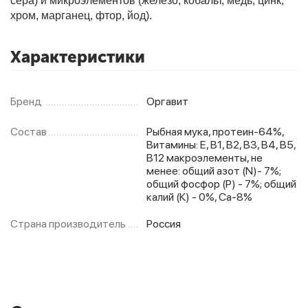
сера) и микроэлементов (железо, кобальт, медь, цинк,
хром, марганец, фтор, йод).
Фитолампы
Характеристики
Бренд
Оргавит
Состав
Рыбная мука, протеин-64%,
Витамины: Е, В1, В2, В3, В4, В5,
В12 макроэлементы, не
менее: общий азот (N)- 7%;
общий фосфор (Р) - 7%; общий
калий (К) - 0%, Ca-8%
Страна производитель
Россия