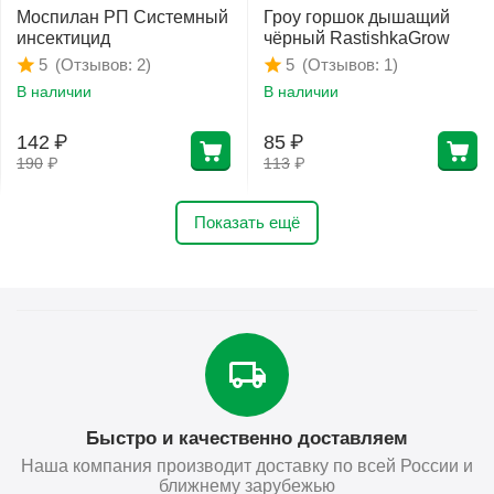
Моспилан РП Системный
Гроу горшок дышащий
инсектицид
чёрный RastishkaGrow
(Отзывов: 2)
(Отзывов: 1)
5
5
В наличии
В наличии
142
₽
85
₽
190
₽
113
₽
Показать ещё
Быстро и качественно доставляем
Наша компания производит доставку по всей России и
ближнему зарубежью