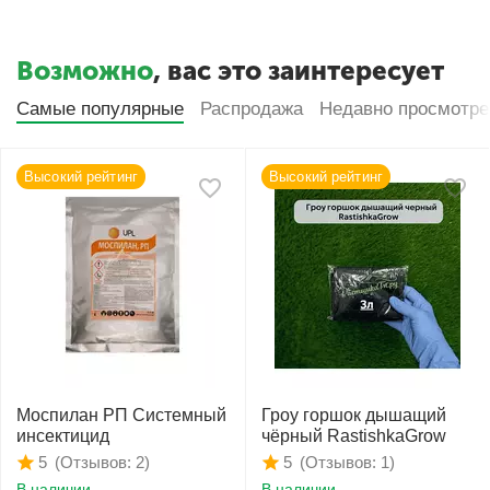
Возможно
, вас это заинтересует
Самые популярные
Распродажа
Недавно просмотр
Высокий рейтинг
Высокий рейтинг
Моспилан РП Системный
Гроу горшок дышащий
инсектицид
чёрный RastishkaGrow
(Отзывов: 2)
(Отзывов: 1)
5
5
В наличии
В наличии