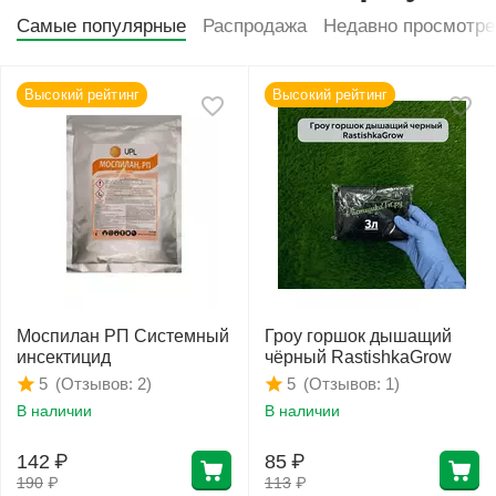
Самые популярные
Распродажа
Недавно просмотр
Высокий рейтинг
Высокий рейтинг
Моспилан РП Системный
Гроу горшок дышащий
инсектицид
чёрный RastishkaGrow
(Отзывов: 2)
(Отзывов: 1)
5
5
В наличии
В наличии
142
₽
85
₽
190
₽
113
₽