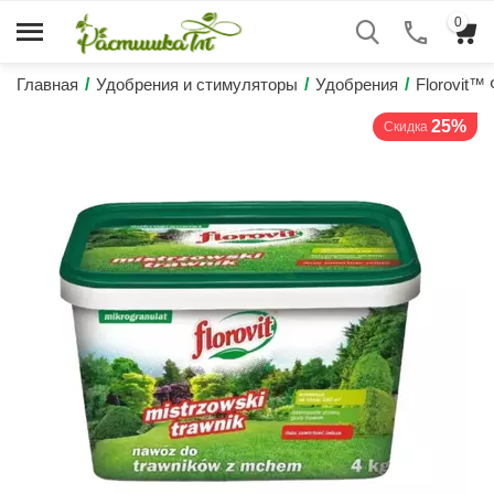
0
Главная
/
Удобрения и стимуляторы
/
Удобрения
/
Florovit™
25%
Скидка