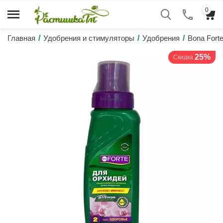
0
Главная
/
Удобрения и стимуляторы
/
Удобрения
/
Bona Fort
25%
Скидка