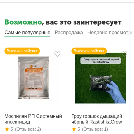
Возможно
, вас это заинтересует
Самые популярные
Распродажа
Недавно просмотр
Высокий рейтинг
Высокий рейтинг
Моспилан РП Системный
Гроу горшок дышащий
инсектицид
чёрный RastishkaGrow
(Отзывов: 2)
(Отзывов: 1)
5
5