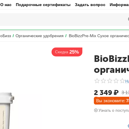
О нас
Подарочные сертификаты
Задать вопрос
Информац
иоБизз
/
Органические удобрения
/
BioBizzPre-Mix Сухое органиче
25%
Скидка
BioBizz
органи
Н
2 349
₽
3 1
Вы экономите:
7
Узнать о поступ