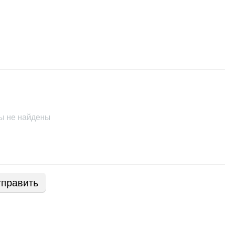
ы не найдены
править