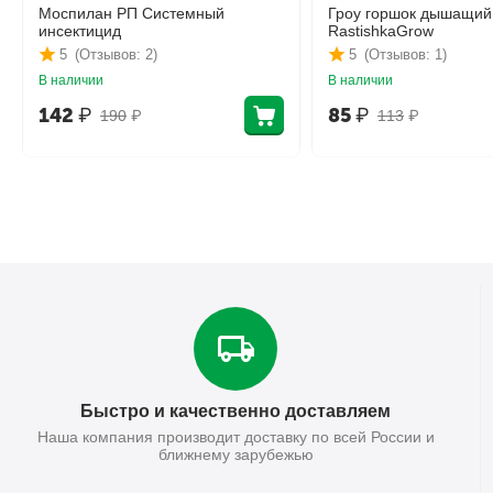
Моспилан РП Системный
Гроу горшок дышащий
инсектицид
RastishkaGrow
5
(Отзывов: 2)
5
(Отзывов: 1)
В наличии
В наличии
142
₽
85
₽
190
₽
113
₽
Быстро и качественно доставляем
Наша компания производит доставку по всей России и
ближнему зарубежью