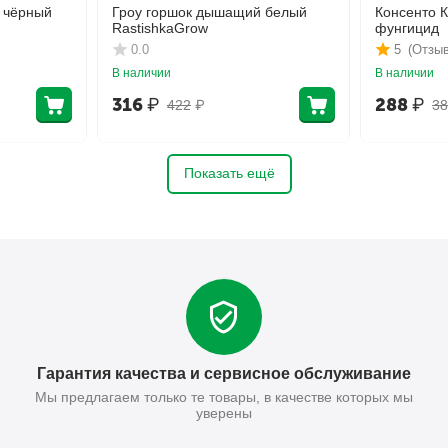
 чёрный
Гроу горшок дышащий белый
Консенто 
RastishkaGrow
фунгицид
0.0
5
(Отзыв
В наличии
В наличии
316
₽
288
₽
422
₽
38
Показать ещё
Гарантия качества и сервисное обслуживание
Мы предлагаем только те товары, в качестве которых мы
уверены