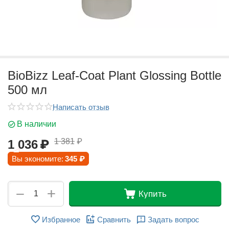
BioBizz Leaf-Coat Plant Glossing Bottle
500 мл
Написать отзыв
В наличии
1 381
₽
1 036
₽
Вы экономите:
345
₽
+
−
Купить
Избранное
Сравнить
Задать вопрос