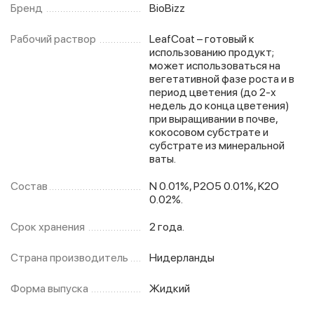
Бренд
BioBizz
Рабочий раствор
LeafCoat – готовый к
использованию продукт;
может использоваться на
вегетативной фазе роста и в
период цветения (до 2-х
недель до конца цветения)
при выращивании в почве,
кокосовом субстрате и
субстрате из минеральной
ваты.
Состав
N 0.01%, P2O5 0.01%, K2O
0.02%.
Срок хранения
2 года.
Страна производитель
Нидерланды
Форма выпуска
Жидкий