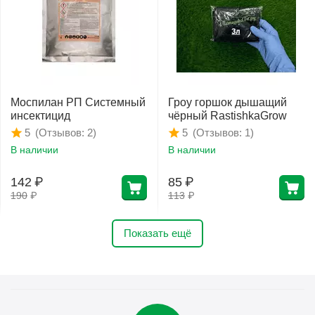
Моспилан РП Системный
Гроу горшок дышащий
инсектицид
чёрный RastishkaGrow
(Отзывов: 2)
(Отзывов: 1)
5
5
В наличии
В наличии
142
₽
85
₽
190
₽
113
₽
Показать ещё