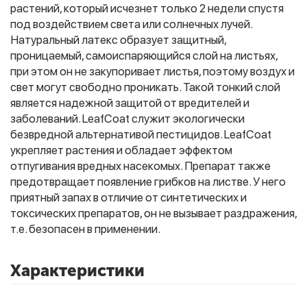
растений, который исчезнет только 2 недели спустя
под воздействием света или солнечных лучей.
Натуральный латекс образует защитный,
Фитолампы
проницаемый, самоиспаряющийся слой на листьях,
при этом он не закупоривает листья, поэтому воздух и
свет могут свободно проникать. Такой тонкий слой
является надежной защитой от вредителей и
заболеваний. LeafCoat служит экологически
безвредной альтернативой пестицидов. LeafCoat
укрепляет растения и обладает эффектом
отпугивания вредных насекомых. Препарат также
предотвращает появление грибков на листве. У него
приятный запах в отличие от синтетических и
токсических препаратов, он не вызывает раздражения,
т.е. безопасен в применении.
Характеристики