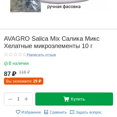
AVAGRO Salica Mix Салика Микс
Хелатные микроэлементы 10 г
Написать отзыв
В наличии
116
₽
87
₽
Вы экономите:
29
₽
+
−
Купить
Избранное
Сравнить
Задать вопрос