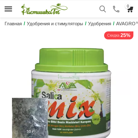
0
Главная
/
Удобрения и стимуляторы
/
Удобрения
/
AVAGRO™
25%
Скидка