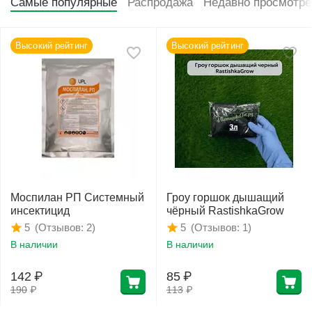
Самые популярные
Распродажа
Недавно просмотр
Высокий рейтинг
Высокий рейтинг
Моспилан РП Системный
Гроу горшок дышащий
инсектицид
чёрный RastishkaGrow
(Отзывов: 2)
(Отзывов: 1)
5
5
В наличии
В наличии
142
₽
85
₽
190
₽
113
₽