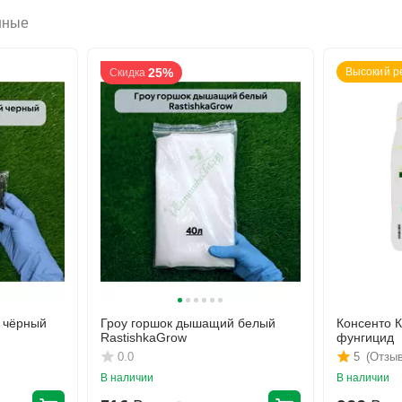
нные
25%
Высокий р
Скидка
 чёрный
Гроу горшок дышащий белый
Консенто 
RastishkaGrow
фунгицид
0.0
5
(Отзыв
В наличии
В наличии