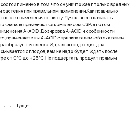
 состоит именно в том, что он уничтожает только вредных
м растения при правильном применении.Как правильно
 после применения по листу. Лучше всего начинать
 то сначала применяются комплексом СЗР, а потом
рименения A-ACID. Дозировка A-ACID и особенности
того, применяете вы A-ACID с прилипателем-обтекателем
ора образуется пленка. Идеально подходит для
 смывается с плодов, вам не надо будет ждать после
уре от 0°С до +25°С. Не подвергать продукт прямым
Турция