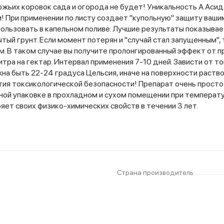
жьих коровок сада и огорода не будет! Уникальность А Асид
м! При применении по листу создает "купольную" защиту ваши
льзовать в капельном поливе. Лучшие результаты показывает
ый грунт. Если момент потерян и "случай стал запущенным",
м. В таком случае вы получите пролонгированный эффект от п
итра на гектар. Интервал применения 7-10 дней. Зависти от 
жна быть 22-24 градуса Цельсия, иначе на поверхности раств
тия токсикологической безопасности! Препарат очень просто
льной упаковке в прохладном и сухом помещении при температ
яет своих физико-химических свойств в течении 3 лет.
Страна производитель