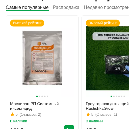
Самые популярные
Распродажа
Недавно просмотре
Высокий рейтинг
Высокий рейтинг
Моспилан РП Системный
Гроу горшок дышащий
инсектицид
RastishkaGrow
5
(Отзывов: 2)
5
(Отзывов: 1)
В наличии
В наличии