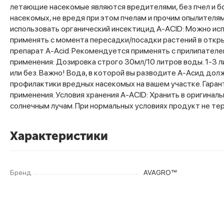
летающие насекомые являются вредителями, без пчел и бо
насекомых, не вредя при этом пчелам и прочим опылителя
использовать органический инсектицид A-ACID: Можно испо
применять с момента пересадки/посадки растений в открыт
препарат A-Acid. Рекомендуется применять с прилипателе
применения: Дозировка строго 30мл/10 литров воды. 1-3 л
или без. Важно! Вода, в которой вы разводите А-Асид дол
профилактики вредных насекомых на вашем участке. Гаран
применения. Условия хранения A-ACID: Хранить в оригина
солнечным лучам. При нормальных условиях продукт не тер
Характеристики
Бренд
AVAGRO™