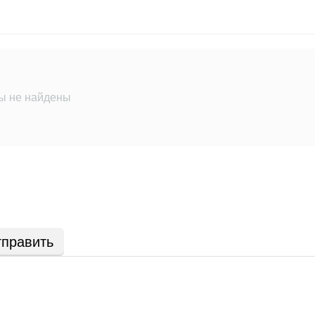
ы не найдены
править