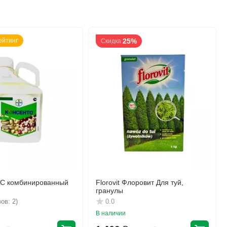
ейтинг
25%
Скидка
КС комбинированный
Florovit Флоровит Для туй,
гранулы
ов: 2)
0.0
В наличии