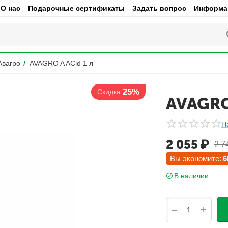
О нас
Подарочные сертификаты
Задать вопрос
Информац
вагро
/
AVAGRO A ACid 1 л
25%
Скидка
AVAGRO 
Н
2 055
₽
2 7
Вы экономите:
6
В наличии
+
−