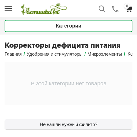
0
Категории
Корректоры дефицита питания
Главная
/
Удобрения и стимуляторы
/
Микроэлементы
/
Кор
В этой категории нет товаров
Не нашли нужный фильтр?