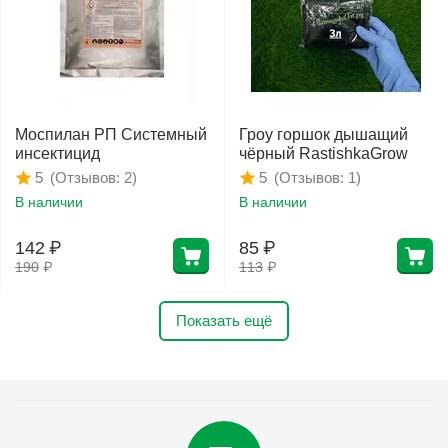
Моспилан РП Системный
Гроу горшок дышащий
инсектицид
чёрный RastishkaGrow
(Отзывов: 2)
(Отзывов: 1)
5
5
В наличии
В наличии
142
₽
85
₽
190
₽
113
₽
Показать ещё