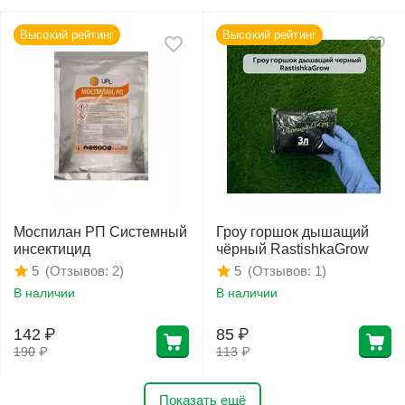
Высокий рейтинг
Высокий рейтинг
Моспилан РП Системный
Гроу горшок дышащий
инсектицид
чёрный RastishkaGrow
(Отзывов: 2)
(Отзывов: 1)
5
5
В наличии
В наличии
142
₽
85
₽
190
₽
113
₽
Показать ещё