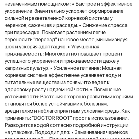
незаменимым помощником: • Быстрое и эффективное
укоренение: Значительно ускоряет формирование
сильной и разветвленной корневой системы у
Фитолампы
черенков, саженцев и рассады. • Снижение стресса
при пересадке: Помогает растениям легче
переносить "переезд" на новое место, минимизируя
шок и ускоряя адаптацию. • Улучшенная
приживаемость: Многократно повышает процент
успешного укоренения и приживаемости даже у
капризных культур. • Усиленное питание: Мощная
корневая система эффективнее усваивает воду и
питательные вещества из почвы, что ведет к
здоровому росту надземной части. • Повышение
устойчивости: Растения с хорошо развитыми корнями
становятся более устойчивыми к болезням,
вредителям и неблагоприятным условиям среды. Как
применять: "DOCTOR ROOT" прост в использовании.
Разводится водой согласно подробной инструкции
на упаковке. Подходит для: • Замачивания черенков