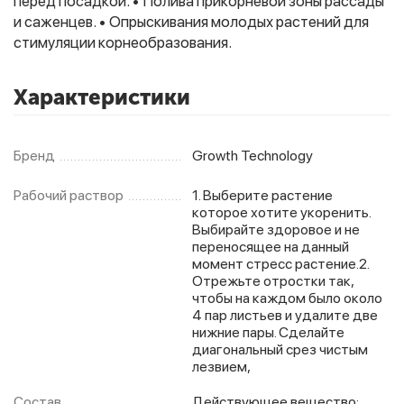
перед посадкой. • Полива прикорневой зоны рассады
и саженцев. • Опрыскивания молодых растений для
стимуляции корнеобразования.
Характеристики
Бренд
Growth Technology
Рабочий раствор
1. Выберите растение
которое хотите укоренить.
Выбирайте здоровое и не
переносящее на данный
момент стресс растение.2.
Отрежьте отростки так,
чтобы на каждом было около
4 пар листьев и удалите две
нижние пары. Сделайте
диагональный срез чистым
лезвием,
Состав
Действующее вещество: