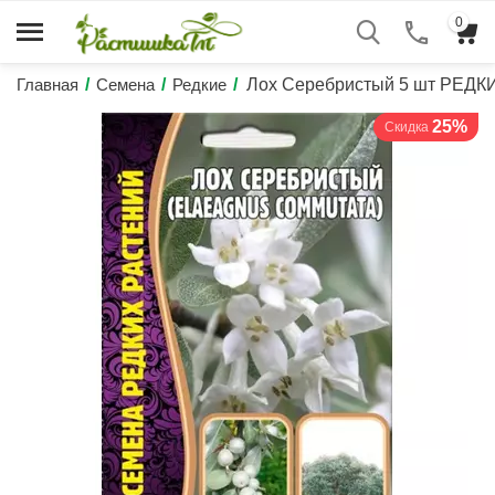
0
Главная
/
Семена
/
Редкие
/
Лох Серебристый 5 шт РЕД
25%
Скидка