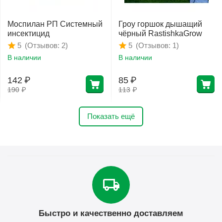
Моспилан РП Системный
Гроу горшок дышащий
инсектицид
чёрный RastishkaGrow
(Отзывов: 2)
(Отзывов: 1)
5
5
В наличии
В наличии
142
₽
85
₽
190
₽
113
₽
Показать ещё
Быстро и качественно доставляем