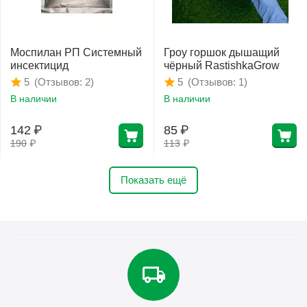
Моспилан РП Системный
Гроу горшок дышащий
инсектицид
чёрный RastishkaGrow
(Отзывов: 2)
(Отзывов: 1)
5
5
В наличии
В наличии
142
₽
85
₽
190
₽
113
₽
Показать ещё