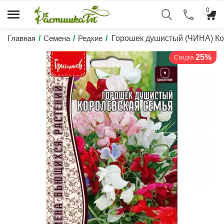
0
Главная
/
Семена
/
Редкие
/
Горошек душистый (ЧИНА) К
25%
Скидка