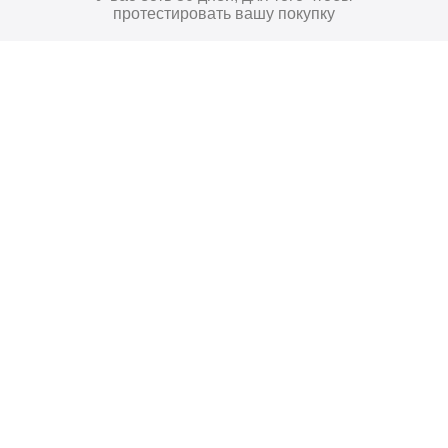
протестировать вашу покупку
41
₽
Купить
Поставьте нам оценку
Оставить отзыв
Главная
Договор-Оферта