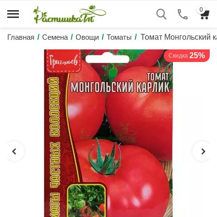
0
Главная
/
Семена
/
Овощи
/
Томаты
/
Томат Монгольский
25%
Скидка