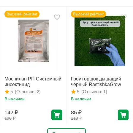
Высокий рейтинг
Высокий рейтинг
Моспилан РП Системный
Гроу горшок дышащий
инсектицид
чёрный RastishkaGrow
(Отзывов: 2)
(Отзывов: 1)
5
5
В наличии
В наличии
142
₽
85
₽
190
₽
113
₽