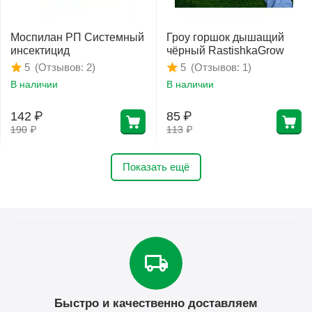
Моспилан РП Системный
Гроу горшок дышащий
инсектицид
чёрный RastishkaGrow
(Отзывов: 2)
(Отзывов: 1)
5
5
В наличии
В наличии
142
₽
85
₽
190
₽
113
₽
Показать ещё
Быстро и качественно доставляем