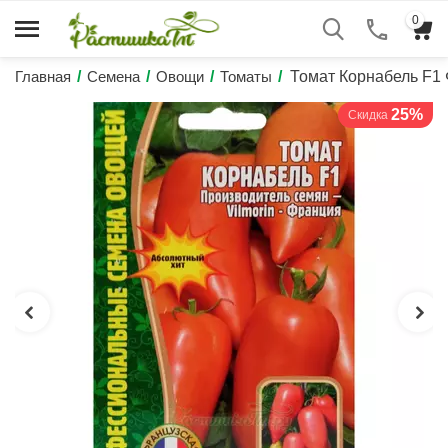
0
Главная
/
Семена
/
Овощи
/
Томаты
/
Томат Корнабель F
25%
Скидка