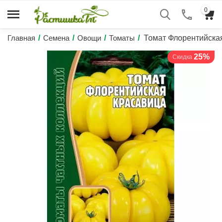
0
Главная
/
Семена
/
Овощи
/
Томаты
/
Томат Флорентийск
25%
Скидка