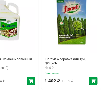
КС комбинированный
Florovit Флоровит Для туй,
гранулы
ов: 2)
0.0
В наличии
1 402
₽
4
₽
1 869
₽