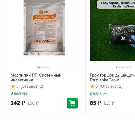
Моспилан РП Системный
Гроу горшок дышащий
инсектицид
RastishkaGrow
5
(Отзывов: 2)
5
(Отзывов: 1)
В наличии
В наличии
142
₽
85
₽
190
₽
113
₽