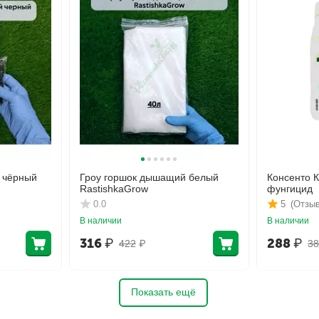
 чёрный
Гроу горшок дышащий белый
Консенто 
RastishkaGrow
фунгицид
0.0
5
(Отзыв
В наличии
В наличии
316
₽
288
₽
422
₽
38
Показать ещё