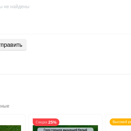
ы не найдены
править
нные
25%
Высокий р
Скидка