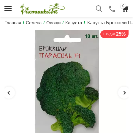
0
Главная
/
Семена
/
Овощи
/
Капуста
/
Капуста Брокколи П
25%
Скидка