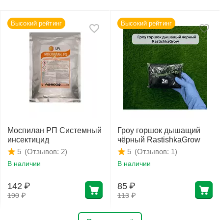
Высокий рейтинг
Высокий рейтинг
Моспилан РП Системный
Гроу горшок дышащий
инсектицид
чёрный RastishkaGrow
(Отзывов: 2)
(Отзывов: 1)
5
5
В наличии
В наличии
142
₽
85
₽
190
₽
113
₽