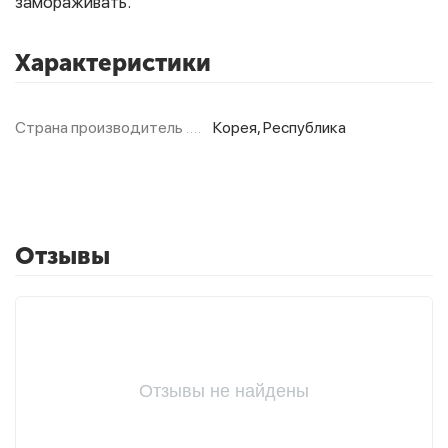
замораживать.
Характеристики
Фитолампы
Страна производитель
Корея, Республика
Отзывы
Отзывы не найдены