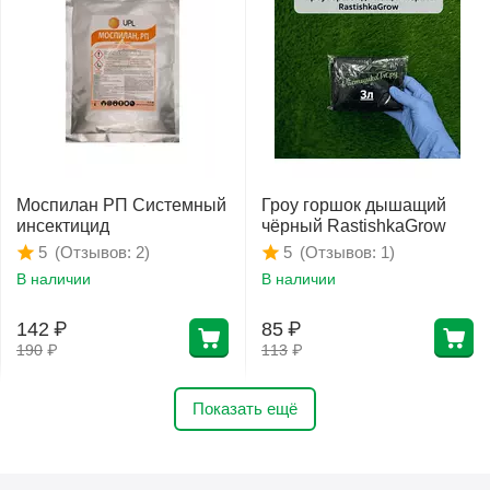
Моспилан РП Системный
Гроу горшок дышащий
инсектицид
чёрный RastishkaGrow
(Отзывов: 2)
(Отзывов: 1)
5
5
В наличии
В наличии
142
₽
85
₽
190
₽
113
₽
Показать ещё