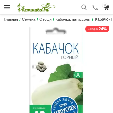
0
Главная
/
Семена
/
Овощи
/
Кабачки, патиссоны
/
Кабачок 
24%
Скидка