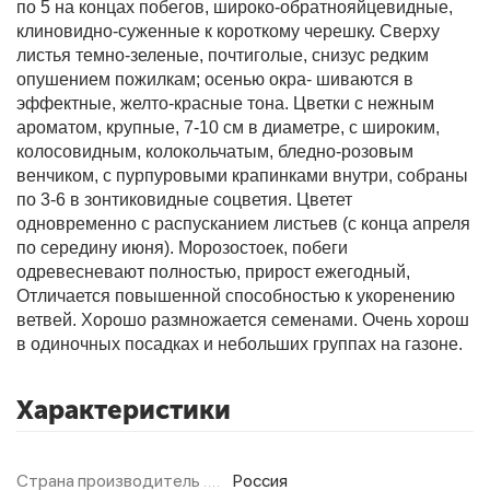
по 5 на концах побегов, широко-обратнояйцевидные,
клиновидно-суженные к короткому черешку. Сверху
листья темно-зеленые, почтиголые, снизус редким
Фитолампы
опушением пожилкам; осенью окра- шиваются в
эффектные, желто-красные тона. Цветки с нежным
ароматом, крупные, 7-10 см в диаметре, с широким,
колосовидным, колокольчатым, бледно-розовым
венчиком, с пурпуровыми крапинками внутри, собраны
по 3-6 в зонтиковидные соцветия. Цветет
одновременно с распусканием листьев (с конца апреля
по середину июня). Морозостоек, побеги
одревесневают полностью, прирост ежегодный,
Отличается повышенной способностью к укоренению
ветвей. Хорошо размножается семенами. Очень хорош
в одиночных посадках и небольших группах на газоне.
Характеристики
Страна производитель
Россия