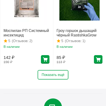
Моспилан РП Системный
Гроу горшок дышащий
инсектицид
чёрный RastishkaGrow
(Отзывов: 2)
(Отзывов: 1)
5
5
В наличии
В наличии
142
₽
85
₽
190
₽
113
₽
Показать ещё