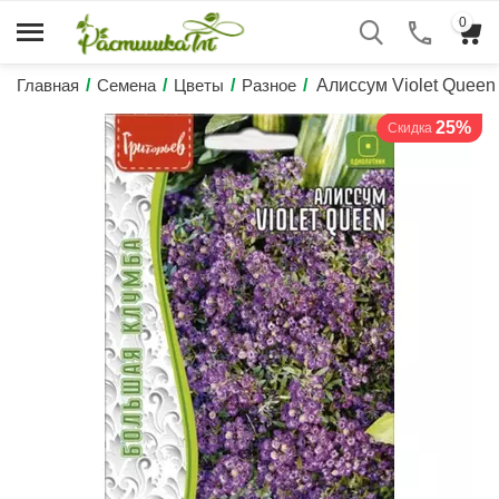
0
Главная
/
Семена
/
Цветы
/
Разное
/
Алиссум Violet Quee
25%
Скидка