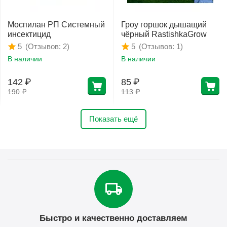
Моспилан РП Системный
Гроу горшок дышащий
инсектицид
чёрный RastishkaGrow
(Отзывов: 2)
(Отзывов: 1)
5
5
В наличии
В наличии
142
₽
85
₽
190
₽
113
₽
Показать ещё
Быстро и качественно доставляем