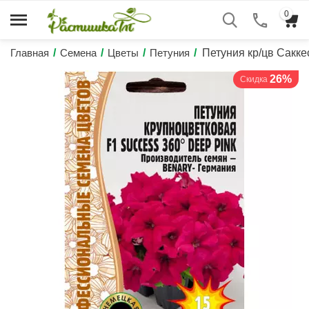
0
Главная
/
Семена
/
Цветы
/
Петуния
/
Петуния кр/цв Сакк
26%
Скидка