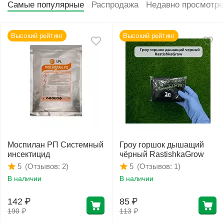
Самые популярные
Распродажа
Недавно просмотр
Высокий рейтинг
Высокий рейтинг
Моспилан РП Системный
Гроу горшок дышащий
инсектицид
чёрный RastishkaGrow
(Отзывов: 2)
(Отзывов: 1)
5
5
В наличии
В наличии
142
₽
85
₽
190
₽
113
₽