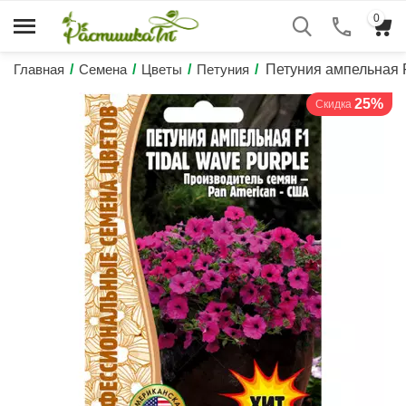
0
Главная
/
Семена
/
Цветы
/
Петуния
/
Петуния ампельная
25%
Скидка