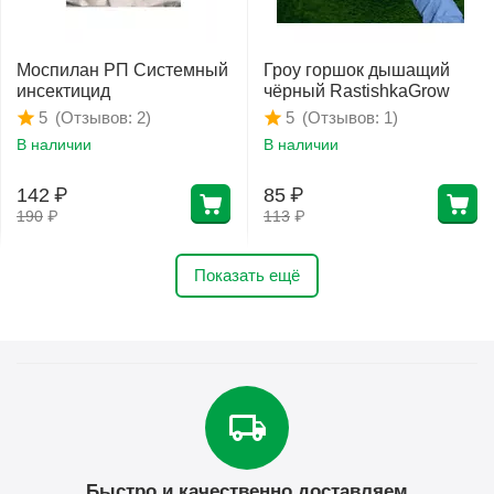
Моспилан РП Системный
Гроу горшок дышащий
инсектицид
чёрный RastishkaGrow
(Отзывов: 2)
(Отзывов: 1)
5
5
В наличии
В наличии
142
₽
85
₽
190
₽
113
₽
Показать ещё
Быстро и качественно доставляем