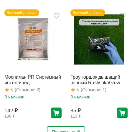
Высокий рейтинг
Высокий рейтинг
Моспилан РП Системный
Гроу горшок дышащий
инсектицид
чёрный RastishkaGrow
(Отзывов: 2)
(Отзывов: 1)
5
5
В наличии
В наличии
142
₽
85
₽
190
₽
113
₽
Показать ещё