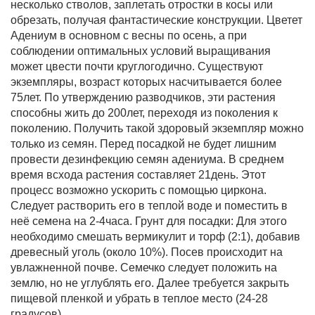
несколько стволов, заплетать отростки в косы или
обрезать, получая фантастические конструкции. Цветет
Адениум в основном с весны по осень, а при
Фитолампы
соблюдении оптимальных условий выращивания
может цвести почти круглогодично. Существуют
экземпляры, возраст которых насчитывается более
75лет. По утверждению разводчиков, эти растения
способны жить до 200лет, переходя из поколения к
поколению. Получить такой здоровый экземпляр можно
только из семян. Перед посадкой не будет лишним
провести дезинфекцию семян адениума. В среднем
время всхода растения составляет 21день. Этот
процесс возможно ускорить с помощью циркона.
Следует растворить его в теплой воде и поместить в
неё семена на 2-4часа. Грунт для посадки: Для этого
необходимо смешать вермикулит и торф (2:1), добавив
древесный уголь (около 10%). Посев происходит на
увлажненной почве. Семечко следует положить на
землю, но не углублять его. Далее требуется закрыть
пищевой пленкой и убрать в теплое место (24-28
градусов).