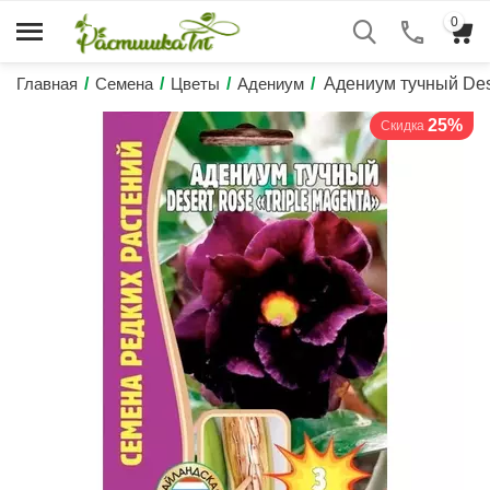
0
Главная
/
Семена
/
Цветы
/
Адениум
/
Адениум тучный Des
25%
Скидка