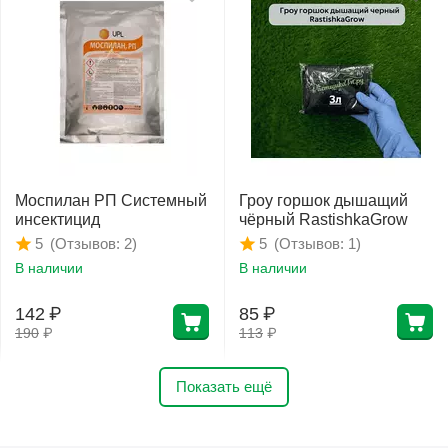
Моспилан РП Системный
Гроу горшок дышащий
инсектицид
чёрный RastishkaGrow
(Отзывов: 2)
(Отзывов: 1)
5
5
В наличии
В наличии
142
₽
85
₽
190
₽
113
₽
Показать ещё