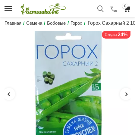
0
Главная
/
Семена
/
Бобовые
/
Горох
/
Горох Сахарный 2 
24%
Скидка