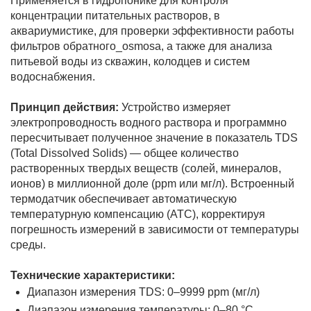
Применяется в гидропонике для контроля
концентрации питательных растворов, в
аквариумистике, для проверки эффективности работы
фильтров обратного_osmosа, а также для анализа
Фитолампы
питьевой воды из скважин, колодцев и систем
водоснабжения.
Принцип действия:
Устройство измеряет
электропроводность водного раствора и программно
пересчитывает полученное значение в показатель TDS
(Total Dissolved Solids) — общее количество
растворенных твердых веществ (солей, минералов,
ионов) в миллионной доле (ppm или мг/л). Встроенный
термодатчик обеспечивает автоматическую
температурную компенсацию (ATC), корректируя
погрешность измерений в зависимости от температуры
среды.
Технические характеристики:
Диапазон измерения TDS: 0–9999 ppm (мг/л)
Диапазон измерения температуры: 0–80 °C