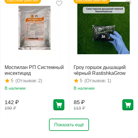
Высокий рейтинг
Высокий рейтинг
Моспилан РП Системный
Гроу горшок дышащий
инсектицид
чёрный RastishkaGrow
(Отзывов: 2)
(Отзывов: 1)
5
5
В наличии
В наличии
142
₽
85
₽
190
₽
113
₽
Показать ещё