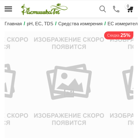
0
Главная
/
pH, EC, TDS
/
Средства измерения
/
EC измерител
25%
Скидка