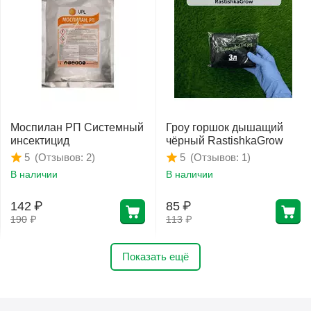
Моспилан РП Системный
Гроу горшок дышащий
инсектицид
чёрный RastishkaGrow
(Отзывов: 2)
(Отзывов: 1)
5
5
В наличии
В наличии
142
₽
85
₽
190
₽
113
₽
Показать ещё