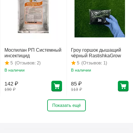
Моспилан РП Системный
Гроу горшок дышащий
инсектицид
чёрный RastishkaGrow
(Отзывов: 2)
(Отзывов: 1)
5
5
В наличии
В наличии
142
₽
85
₽
190
₽
113
₽
Показать ещё