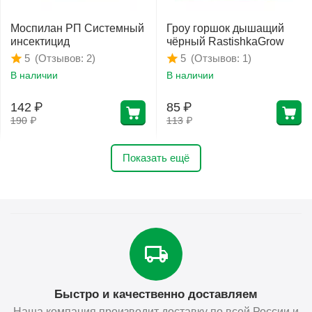
Моспилан РП Системный
Гроу горшок дышащий
инсектицид
чёрный RastishkaGrow
(Отзывов: 2)
(Отзывов: 1)
5
5
В наличии
В наличии
142
₽
85
₽
190
₽
113
₽
Показать ещё
Быстро и качественно доставляем
Наша компания производит доставку по всей России и