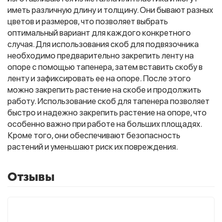
иметь различную длину и толщину. Они бывают разных
цветов и размеров, что позволяет выбрать
оптимальный вариант для каждого конкретного
Фитолампы
случая. Для использования скоб для подвязочника
необходимо предварительно закрепить ленту на
опоре с помощью тапенера, затем вставить скобу в
ленту и зафиксировать ее на опоре. После этого
можно закрепить растение на скобе и продолжить
работу. Использование скоб для тапенера позволяет
быстро и надежно закрепить растение на опоре, что
особенно важно при работе на больших площадях.
Кроме того, они обеспечивают безопасность
растений и уменьшают риск их повреждения.
Отзывы