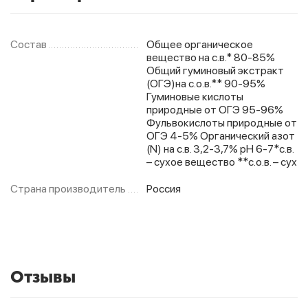
Состав
Общее органическое
Фитолампы
вещество на с.в.* 80-85%
Общий гуминовый экстракт
(ОГЭ)на с.о.в.** 90-95%
Гуминовые кислоты
природные от ОГЭ 95-96%
Фульвокислоты природные от
ОГЭ 4-5% Органический азот
(N) на с.в. 3,2-3,7% pH 6-7*с.в.
– сухое вещество **с.о.в. – сух
Страна производитель
Россия
Отзывы