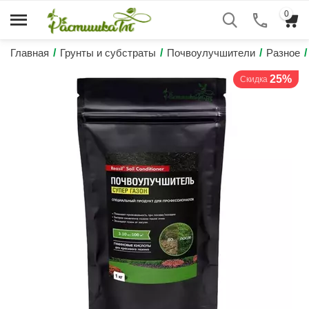
0
Главная
/
Грунты и субстраты
/
Почвоулучшители
/
Разное
/
25%
Скидка