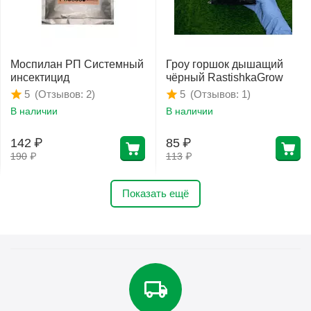
Моспилан РП Системный
Гроу горшок дышащий
инсектицид
чёрный RastishkaGrow
(Отзывов: 2)
(Отзывов: 1)
5
5
В наличии
В наличии
142
₽
85
₽
190
₽
113
₽
Показать ещё