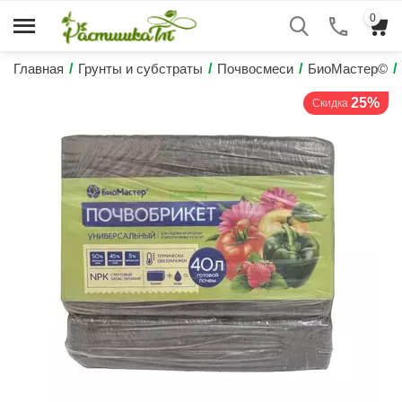
0
Главная
/
Грунты и субстраты
/
Почвосмеси
/
БиоМастер©
/
25%
Скидка