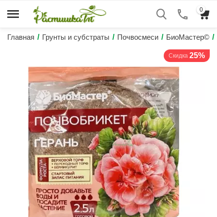
0
Главная
/
Грунты и субстраты
/
Почвосмеси
/
БиоМастер©
/
25%
Скидка