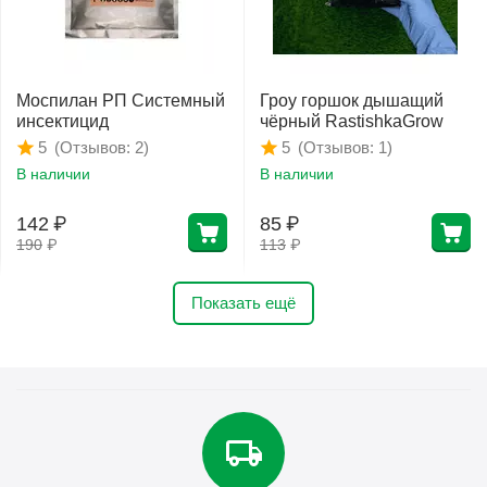
Моспилан РП Системный
Гроу горшок дышащий
инсектицид
чёрный RastishkaGrow
(Отзывов: 2)
(Отзывов: 1)
5
5
В наличии
В наличии
142
₽
85
₽
190
₽
113
₽
Показать ещё