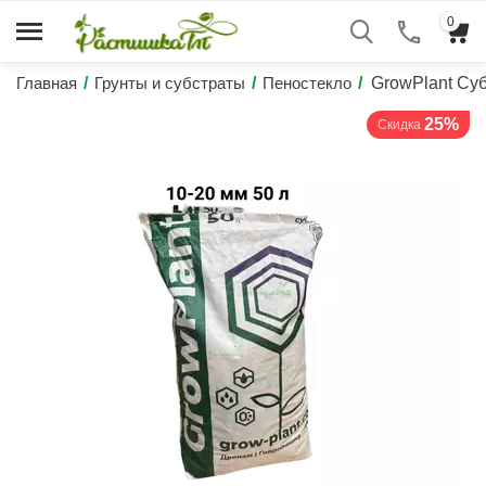
0
Главная
/
Грунты и субстраты
/
Пеностекло
/
GrowPlant Суб
25%
Скидка