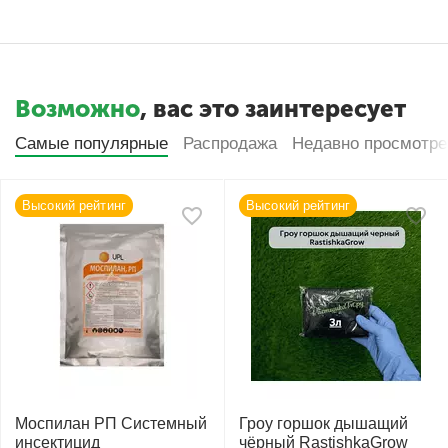
Возможно
, вас это заинтересует
Самые популярные
Распродажа
Недавно просмотр
Высокий рейтинг
Высокий рейтинг
Моспилан РП Системный
Гроу горшок дышащий
инсектицид
чёрный RastishkaGrow