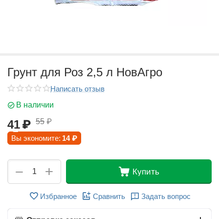
Грунт для Роз 2,5 л НовАгро
Написать отзыв
В наличии
55
₽
41
₽
Вы экономите:
14
₽
+
−
Купить
Избранное
Сравнить
Задать вопрос