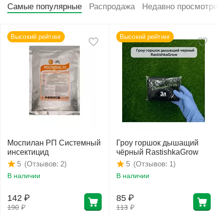
Самые популярные
Распродажа
Недавно просмотр
Высокий рейтинг
Высокий рейтинг
Моспилан РП Системный
Гроу горшок дышащий
инсектицид
чёрный RastishkaGrow
(Отзывов: 2)
(Отзывов: 1)
5
5
В наличии
В наличии
142
₽
85
₽
190
₽
113
₽