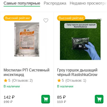
Самые популярные
Распродажа
Недавно просмотр
Высокий рейтинг
Высокий рейтинг
Моспилан РП Системный
Гроу горшок дышащий
инсектицид
чёрный RastishkaGrow
(Отзывов: 2)
(Отзывов: 1)
5
5
В наличии
В наличии
142
₽
85
₽
190
₽
113
₽