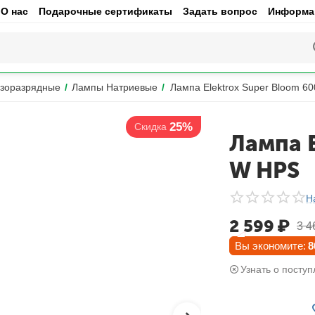
О нас
Подарочные сертификаты
Задать вопрос
Информац
зоразрядные
/
Лампы Натриевые
/
Лампа Elektrox Super Bloom 6
25%
Скидка
Лампа E
W HPS
Н
2 599
₽
3 4
Вы экономите:
8
Узнать о поступ