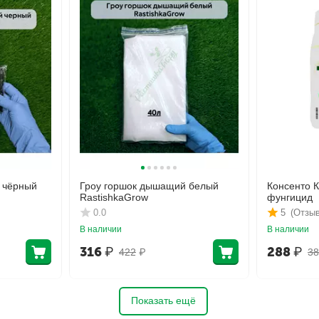
 чёрный
Гроу горшок дышащий белый
Консенто 
RastishkaGrow
фунгицид
0.0
5
(Отзыв
В наличии
В наличии
316
₽
288
₽
422
₽
38
Показать ещё