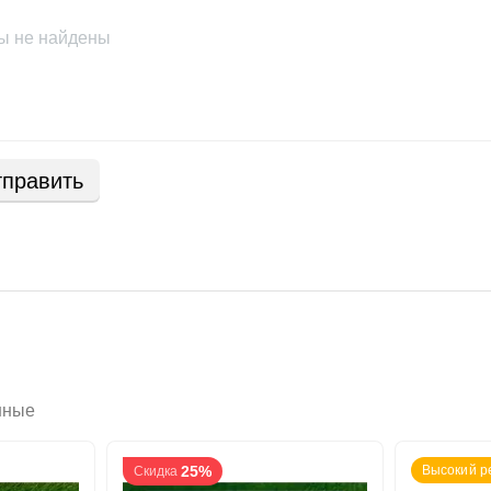
ы не найдены
править
нные
25%
Высокий р
Скидка