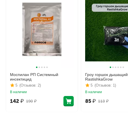
Моспилан РП Системный
Гроу горшок дышащий
инсектицид
RastishkaGrow
5
(Отзывов: 2)
5
(Отзывов: 1)
В наличии
В наличии
142
₽
85
₽
190
₽
113
₽