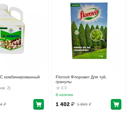
КС комбинированный
Florovit Флоровит Для туй,
гранулы
ов: 2)
0.0
В наличии
1 402
₽
4
₽
1 869
₽