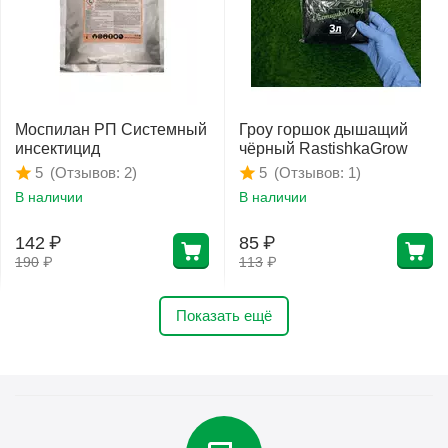
Моспилан РП Системный
Гроу горшок дышащий
инсектицид
чёрный RastishkaGrow
(Отзывов: 2)
(Отзывов: 1)
5
5
В наличии
В наличии
142
₽
85
₽
190
₽
113
₽
Показать ещё