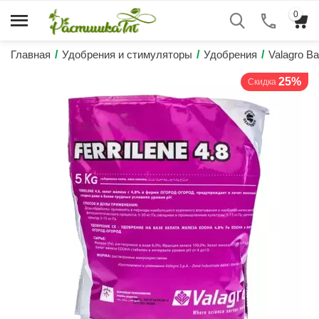
0
Главная
/
Удобрения и стимуляторы
/
Удобрения
/
Valagrо В
25%
Скидка