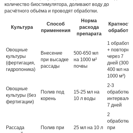
количество биостимулятора, доливают воду до
расчётного объёма и проводят обработки.
Норма
Способ
Кратност
Культура
расхода
применения
обработо
препарата
1 обработк
Овощные
+ повторна
Внесение
500-650 мл
культуры
через 7
при высадке
на 1000 м²
(фертигация,
дней (300-
рассады
почвы
гидропоника)
400 мл на
1000 м²)
2-3
Овощные
Полив под
15-25 мл на
обработки 
культуры (без
корень
10 л воды
интервало
фертигации)
7 дней
2
обработки:
Рассада
Полив при
25 мл на 10 л
при