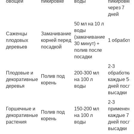
овощей
пикировке
воды
пикировке 
через 7
дней
50 мл на 10 л
воды
Саженцы
Замачивание
(замачивание
плодовых
корней перед
1 обработк
30 минут) +
деревьев
посадкой
полив после
посадки
2-3
Плодовые и
200-300 мл
обработки
Полив под
декоративные
на 100 л
каждые 5-7
корень
деревья
воды
дней после
высадки
2-3
Горшечные и
150-200 мл
применени
Полив под
декоративные
на 100 л
каждые 7
корень
растения
воды
дней после
высадки