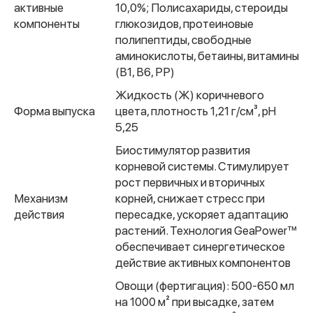
активные
10,0%; Полисахариды, стероиды
компоненты
глюкозидов, протеиновые
полипептиды, свободные
аминокислоты, бетаины, витамины
(В1, В6, РР)
Жидкость (Ж) коричневого
Форма выпуска
цвета, плотность 1,21 г/см³, pH
5,25
Биостимулятор развития
корневой системы. Стимулирует
рост первичных и вторичных
Механизм
корней, снижает стресс при
действия
пересадке, ускоряет адаптацию
растений. Технология GeaPower™
обеспечивает синергетическое
действие активных компонентов
Овощи (фертигация): 500-650 мл
на 1000 м² при высадке, затем