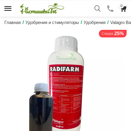
0
Главная
/
Удобрения и стимуляторы
/
Удобрения
/
Valagrо В
25%
Скидка