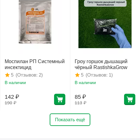
Моспилан РП Системный
Гроу горшок дышащий
инсектицид
чёрный RastishkaGrow
(Отзывов: 2)
(Отзывов: 1)
5
5
В наличии
В наличии
142
₽
85
₽
190
₽
113
₽
Показать ещё