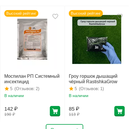
Высокий рейтинг
Высокий рейтинг
Моспилан РП Системный
Гроу горшок дышащий
инсектицид
чёрный RastishkaGrow
(Отзывов: 2)
(Отзывов: 1)
5
5
В наличии
В наличии
142
₽
85
₽
190
₽
113
₽