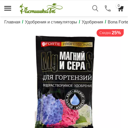
0
Главная
/
Удобрения и стимуляторы
/
Удобрения
/
Bona Fort
25%
Скидка