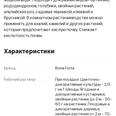
рододендронов, голубики, хвойных растений,
альпийских роз, садовых черникой, клюквой и
брусникой. В комнатном растениеводстве можно
Фитолампы
применять для азалий, камелий и других растений,
которые предпочитают кислую почву. Снижает
кислотность почвы.
Характеристики
Бренд
Bona Forta
Рабочий раствор
При посадке: Цветочно-
декоративные культуры - 2/3
г на 1 л/воды; Ягодные и
декоративные кустарники,
хвойные растения до 2 м - 50-
60 г на растение; Плодовые и
декоративные деревья,
хвойные растения от 2 м - 70-