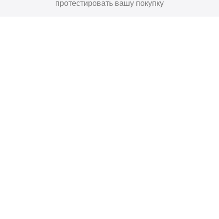
протестировать вашу покупку
Поставьте нам оценку
Оставить отзыв
Главная
Договор-Оферта