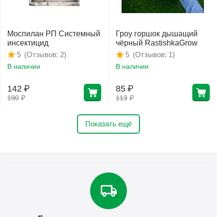
Моспилан РП Системный
Гроу горшок дышащий
инсектицид
чёрный RastishkaGrow
(Отзывов: 2)
(Отзывов: 1)
5
5
В наличии
В наличии
142
₽
85
₽
190
₽
113
₽
Показать ещё