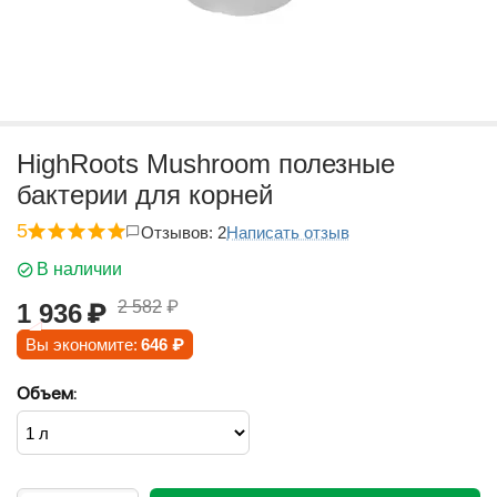
HighRoots Mushroom полезные
бактерии для корней
5
Отзывов: 2
Написать отзыв
В наличии
2 582
₽
1 936
₽
Вы экономите:
646
₽
Объем: