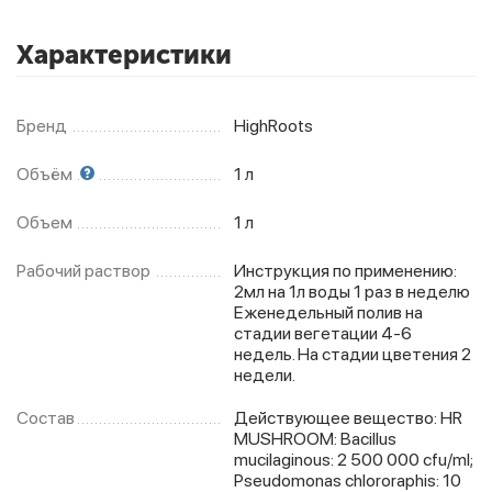
Характеристики
Бренд
HighRoots
Объём
1 л
Объем
1 л
Рабочий раствор
Инструкция по применению:
2мл на 1л воды 1 раз в неделю
Еженедельный полив на
стадии вегетации 4-6
недель. На стадии цветения 2
недели.
Состав
Действующее вещество: HR
MUSHROOM: Bacillus
mucilaginous: 2 500 000 cfu/ml;
Pseudomonas chlororaphis: 10