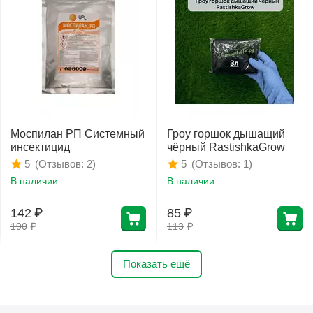
Моспилан РП Системный
Гроу горшок дышащий
инсектицид
чёрный RastishkaGrow
(Отзывов: 2)
(Отзывов: 1)
5
5
В наличии
В наличии
142
₽
85
₽
190
₽
113
₽
Показать ещё