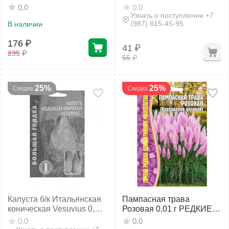
РЕДКИЕ СЕМЕНА
0.0
0.0
Узнать о поступлении +7
(987) 815-45-95
В наличии
176
₽
41
₽
235
₽
55
₽
25%
25%
Скидка
Скидка
Капуста б/к Итальянская
Пампасная трава
коническая Vesuvius 0,2 г
Розовая 0,01 г РЕДКИЕ
РЕДКИЕ СЕМЕНА
СЕМЕНА
0.0
0.0