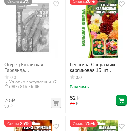
25%
26%
Скидка
Скидка
Огурец Китайская
Георгина Опера микс
Гирлянда
карликовая 15 шт
самоопыляемый 6 шт
РЕДКИЕ СЕМЕНА
0.0
0.0
РЕДКИЕ СЕМЕНА
Узнать о поступлении +7
(987) 815-45-95
В наличии
52
₽
70
₽
70
₽
93
₽
25%
25%
Скидка
Скидка