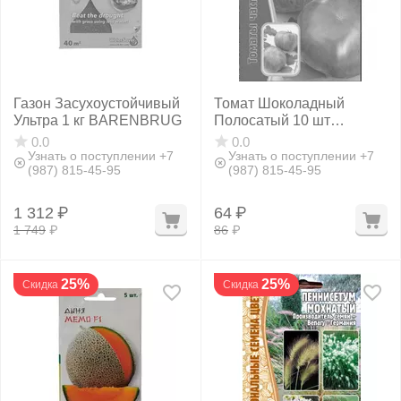
Газон Засухоустойчивый
Томат Шоколадный
Ультра 1 кг BARENBRUG
Полосатый 10 шт
РЕДКИЕ СЕМЕНА
0.0
0.0
Узнать о поступлении +7
Узнать о поступлении +7
(987) 815-45-95
(987) 815-45-95
1 312
₽
64
₽
1 749
₽
86
₽
25%
25%
Скидка
Скидка