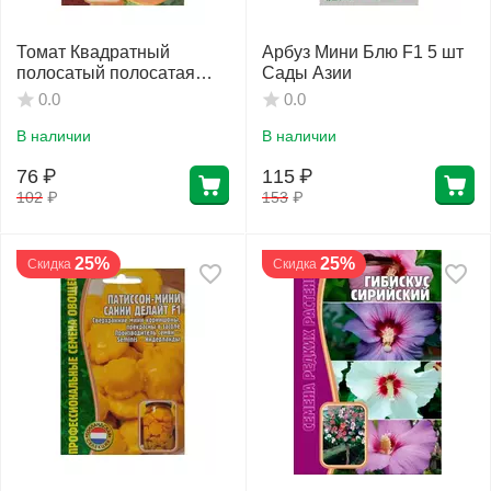
Томат Квадратный
Арбуз Мини Блю F1 5 шт
полосатый полосатая
Сады Азии
пещера 10 шт РЕДКИЕ
0.0
0.0
СЕМЕНА
В наличии
В наличии
76
₽
115
₽
102
₽
153
₽
25%
25%
Скидка
Скидка