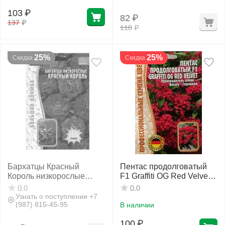
103
₽
82
₽
137
₽
110
₽
25%
25%
Скидка
Скидка
Бархатцы Красный
Пентас продолговатый
Король низкорослые
F1 Graffiti OG Red Velvet 3
махровые 100 шт
шт РЕДКИЕ СЕМЕНА
0.0
0.0
РЕДКИЕ СЕМЕНА
Узнать о поступлении +7
(987) 815-45-95
В наличии
100
₽