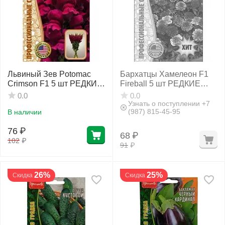
Львиный Зев Potomac
Бархатцы Хамелеон F1
Crimson F1 5 шт РЕДКИЕ
Fireball 5 шт РЕДКИЕ
СЕМЕНА
СЕМЕНА
0.0
0.0
Узнать о поступлении +7
(987) 815-45-95
В наличии
76
₽
68
₽
102
₽
91
₽
26%
25%
Скидка
Скидка