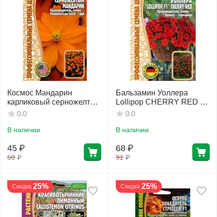
Космос Мандарин
Бальзамин Уоллера
карликовый серножелтый
Lollipop CHERRY RED F1
5 шт РЕДКИЕ СЕМЕНА
5 шт РЕДКИЕ СЕМЕНА
0.0
0.0
В наличии
В наличии
45
₽
68
₽
60
₽
91
₽
25%
25%
Скидка
Скидка