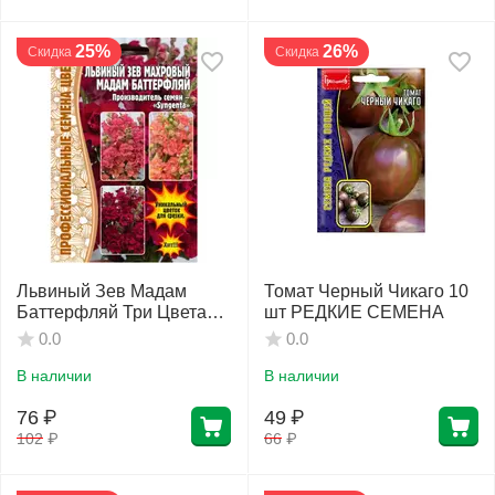
25%
26%
Скидка
Скидка
Львиный Зев Мадам
Томат Черный Чикаго 10
Баттерфляй Три Цвета
шт РЕДКИЕ СЕМЕНА
Бронзы 7 шт РЕДКИЕ
0.0
0.0
СЕМЕНА
В наличии
В наличии
76
₽
49
₽
102
₽
66
₽