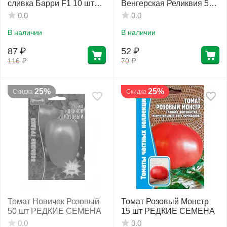
сливка Барри F1 10 шт
Венгерская Реликвия 50
РЕДКИЕ СЕМЕНА
шт РЕДКИЕ СЕМЕНА
0.0
0.0
В наличии
В наличии
87
₽
52
₽
116
₽
70
₽
25%
25%
Скидка
Скидка
Томат Новичок Розовый
Томат Розовый Монстр
50 шт РЕДКИЕ СЕМЕНА
15 шт РЕДКИЕ СЕМЕНА
0.0
0.0