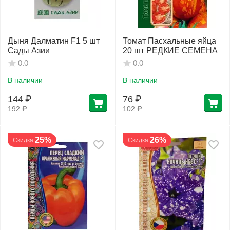
Дыня Далматин F1 5 шт
Томат Пасхальные яйца
Сады Азии
20 шт РЕДКИЕ СЕМЕНА
0.0
0.0
В наличии
В наличии
144
₽
76
₽
192
₽
102
₽
25%
26%
Скидка
Скидка