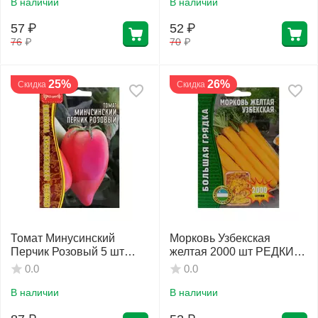
В наличии
В наличии
57
₽
52
₽
76
₽
70
₽
25%
26%
Скидка
Скидка
Томат Минусинский
Морковь Узбекская
Перчик Розовый 5 шт
желтая 2000 шт РЕДКИЕ
РЕДКИЕ СЕМЕНА
СЕМЕНА
0.0
0.0
В наличии
В наличии