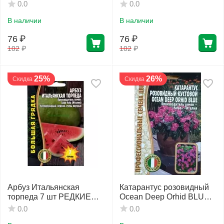
СЕМЕНА
0.0
0.0
В наличии
В наличии
76
₽
76
₽
102
₽
102
₽
25%
26%
Скидка
Скидка
Арбуз Итальянская
Катарантус розовидный
торпеда 7 шт РЕДКИЕ
Ocean Deep Orhid BLUE 5
СЕМЕНА
шт РЕДКИЕ СЕМЕНА
0.0
0.0