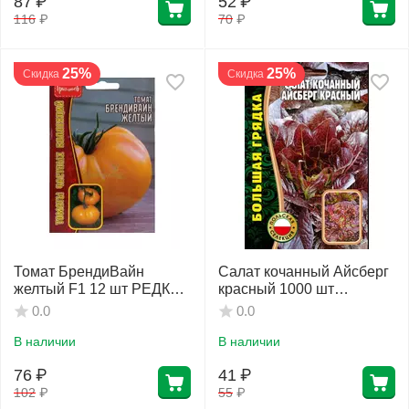
87
₽
52
₽
116
₽
70
₽
25%
25%
Скидка
Скидка
Томат БрендиВайн
Салат кочанный Айсберг
желтый F1 12 шт РЕДКИЕ
красный 1000 шт
СЕМЕНА
РЕДКИЕ СЕМЕНА
0.0
0.0
В наличии
В наличии
76
₽
41
₽
102
₽
55
₽