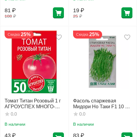
81
₽
19
₽
108
₽
25
₽
25%
25%
Скидка
Скидка
Томат Титан Розовый 1 г
Фасоль спаржевая
АГРОУСПЕХ МНОГО-
Мидори Но Таки F1 10 шт
ВЫГОДНО
Сады Азии
0.0
0.0
В наличии
В наличии
43
₽
83
₽