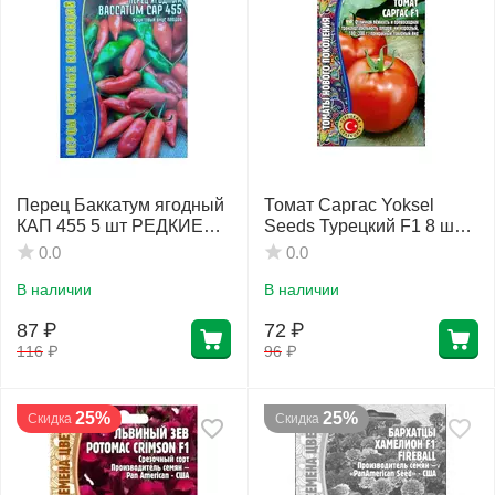
Перец Баккатум ягодный
Томат Саргас Yoksel
КАП 455 5 шт РЕДКИЕ
Seeds Турецкий F1 8 шт
СЕМЕНА
РЕДКИЕ СЕМЕНА
0.0
0.0
В наличии
В наличии
87
₽
72
₽
116
₽
96
₽
25%
25%
Скидка
Скидка