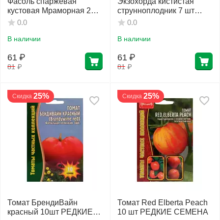
Фасоль спаржевая
Экзохорда кистистая
кустовая Мраморная 25
струнноплодник 7 шт
шт РЕДКИЕ СЕМЕНА
РЕДКИЕ СЕМЕНА
0.0
0.0
В наличии
В наличии
61
₽
61
₽
81
₽
81
₽
25%
25%
Скидка
Скидка
Томат БрендиВайн
Томат Red Elberta Peach
красный 10шт РЕДКИЕ
10 шт РЕДКИЕ СЕМЕНА