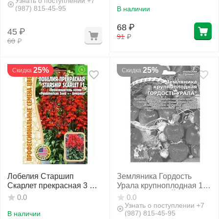
Узнать о поступлении +7
(987) 815-45-95
В наличии
68
₽
45
₽
91
₽
60
₽
25%
25%
Скидка
Скидка
Лобелия Старшип
Земляника Гордость
Скарлет прекрасная 3 шт
Урала крупноплодная 10
РЕДКИЕ СЕМЕНА
шт УРАЛЬСКИЙ ДАЧНИК
0.0
0.0
Узнать о поступлении +7
(987) 815-45-95
В наличии