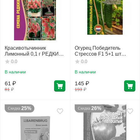
Красивотычинник
Огурец Победитель
Лимонный 0,1 г РЕДКИЕ
Стрессов F1 5+1 шт
СЕМЕНА
РЕДКИЕ СЕМЕНА
0.0
0.0
В наличии
В наличии
61
₽
145
₽
81
₽
193
₽
25%
26%
Скидка
Скидка