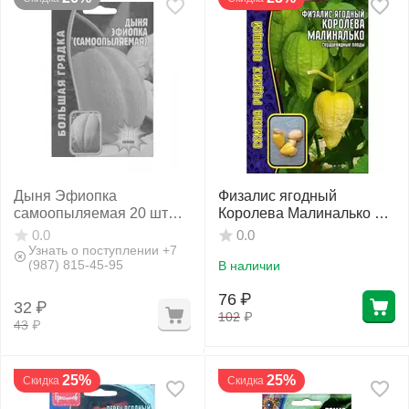
Дыня Эфиопка
Физалис ягодный
самоопыляемая 20 шт
Королева Малиналько 10
РЕДКИЕ СЕМЕНА
шт РЕДКИЕ СЕМЕНА
0.0
0.0
Узнать о поступлении +7
(987) 815-45-95
В наличии
76
₽
32
₽
102
₽
43
₽
25%
25%
Скидка
Скидка