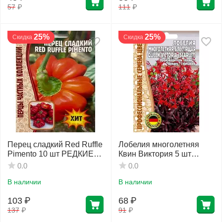
57
₽
111
₽
25%
25%
Скидка
Скидка
Перец сладкий Red Ruffle
Лобелия многолетняя
Pimento 10 шт РЕДКИЕ
Квин Виктория 5 шт
СЕМЕНА
РЕДКИЕ СЕМЕНА
0.0
0.0
В наличии
В наличии
103
₽
68
₽
137
₽
91
₽