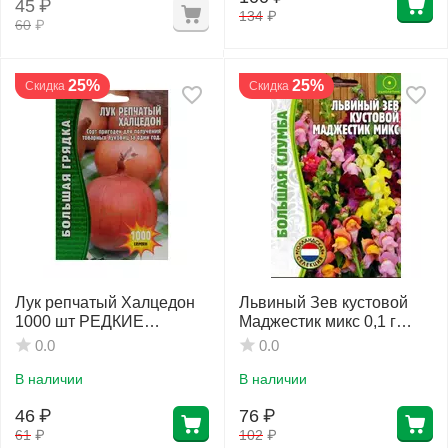
45
₽
134
₽
60
₽
25%
25%
Скидка
Скидка
Лук репчатый Халцедон
Львиный Зев кустовой
1000 шт РЕДКИЕ
Маджестик микс 0,1 г
СЕМЕНА
РЕДКИЕ СЕМЕНА
0.0
0.0
В наличии
В наличии
46
₽
76
₽
61
₽
102
₽