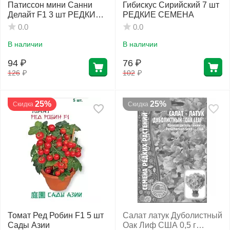
Патиссон мини Санни
Гибискус Сирийский 7 шт
Делайт F1 3 шт РЕДКИЕ
РЕДКИЕ СЕМЕНА
СЕМЕНА
0.0
0.0
В наличии
В наличии
94
₽
76
₽
126
₽
102
₽
25%
25%
Скидка
Скидка
Томат Ред Робин F1 5 шт
Салат латук Дуболистный
Сады Азии
Оак Лиф США 0,5 г