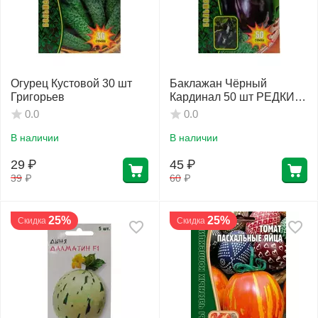
Огурец Кустовой 30 шт
Баклажан Чёрный
Григорьев
Кардинал 50 шт РЕДКИЕ
СЕМЕНА
0.0
0.0
В наличии
В наличии
29
₽
45
₽
39
₽
60
₽
25%
25%
Скидка
Скидка