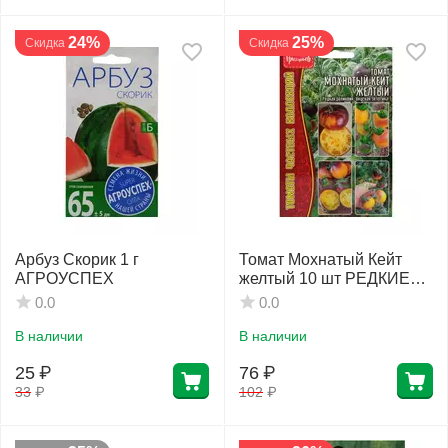
24%
25%
Скидка
Скидка
Арбуз Скорик 1 г
Томат Мохнатый Кейт
АГРОУСПЕХ
желтый 10 шт РЕДКИЕ
СЕМЕНА
0.0
0.0
В наличии
В наличии
25
₽
76
₽
33
₽
102
₽