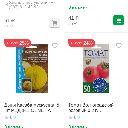
Узнать о поступлении +7
(987) 815-45-95
В наличии
41
₽
61
₽
55
₽
81
₽
25%
24%
Скидка
Скидка
Дыня Касаба мускусная 5
Томат Волгоградский
шт РЕДКИЕ СЕМЕНА
розовый 0,2 г
АГРОУСПЕХ
0.0
0.0
В наличии
В наличии