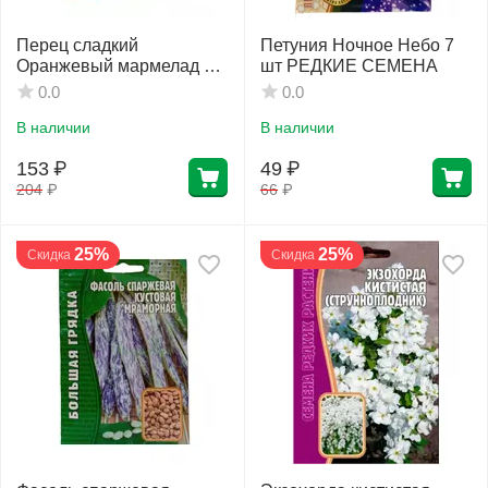
Перец сладкий
Петуния Ночное Небо 7
Оранжевый мармелад F1
шт РЕДКИЕ СЕМЕНА
3 шт РЕДКИЕ СЕМЕНА
0.0
0.0
В наличии
В наличии
153
₽
49
₽
204
₽
66
₽
25%
25%
Скидка
Скидка