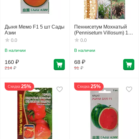
Дыня Мемо F1 5 шт Сады
Пеннисетум Мохнатый
Азии
(Pennisetum Villosum) 10
шт РЕДКИЕ СЕМЕНА
0.0
0.0
В наличии
В наличии
160
₽
68
₽
214
₽
91
₽
25%
25%
Скидка
Скидка