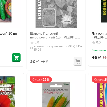
шон) 10 шт
Щавель Польский
Лук репча
широколистный 1,5 г РЕДКИЕ
г РЕДКИ
СЕМЕНА
0.0
0.0
Узнать о поступлении +7 (987) 815-
45-95
В наличии
46
₽
61
32
₽
43
₽
25%
2
Скидка
Скидка