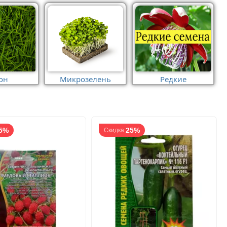
он
Микрозелень
Редкие
5%
25%
Скидка