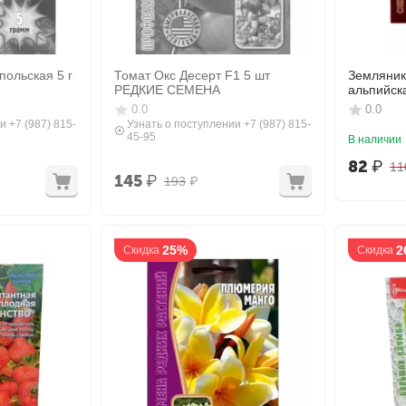
польская 5 г
Томат Окс Десерт F1 5 шт
Земляни
РЕДКИЕ СЕМЕНА
альпийск
ДАЧНИК
0.0
0.0
и +7 (987) 815-
Узнать о поступлении +7 (987) 815-
45-95
В наличии
82
₽
11
145
₽
193
₽
25%
2
Скидка
Скидка