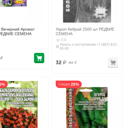
 Вечерний Аромат
Укроп Кибрай 2500 шт РЕДКИЕ
 РЕДКИЕ СЕМЕНА
СЕМЕНА
0.0
Узнать о поступлении +7 (987) 815-
45-95
₽
32
₽
43
₽
5%
25%
Скидка