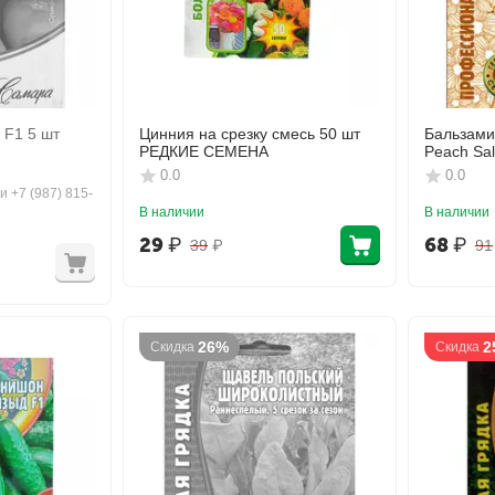
 F1 5 шт
Цинния на срезку смесь 50 шт
Бальзами
РЕДКИЕ СЕМЕНА
Peach Sa
СЕМЕНА
0.0
0.0
и +7 (987) 815-
В наличии
В наличии
29
₽
68
₽
39
₽
91
26%
2
Скидка
Скидка