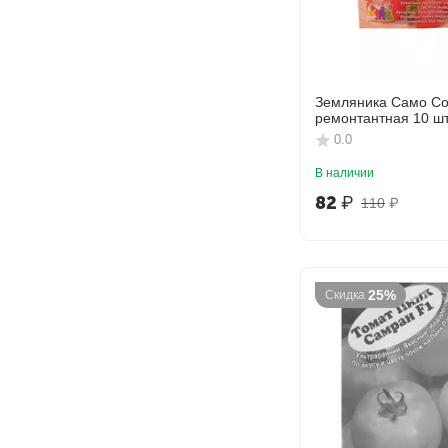
Земляника Само С
ремонтантная 10 ш
УРАЛЬСКИЙ ДАЧНИ
0.0
В наличии
82
₽
110
₽
25%
Скидка