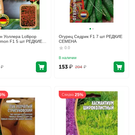
н Уоллера Lollipop
Огурец Седрик F1 7 шт РЕДКИЕ
lmon F1 5 шт РЕДКИЕ
СЕМЕНА
0.0
В наличии
153
₽
₽
204
₽
5%
25%
Скидка