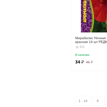
Мирабилис Ночная 
красная 14 шт РЕ
0.0
В наличии
34
₽
46
₽
1 - 14
8