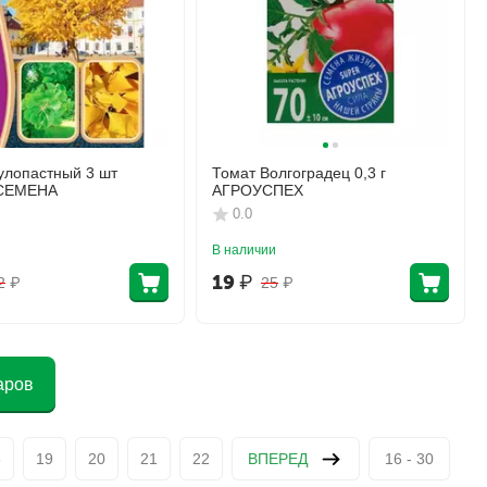
вулопастный 3 шт
Томат Волгоградец 0,3 г
СЕМЕНА
АГРОУСПЕХ
0.0
В наличии
19
₽
2
₽
25
₽
аров
8
19
20
21
22
ВПЕРЕД
16 - 30