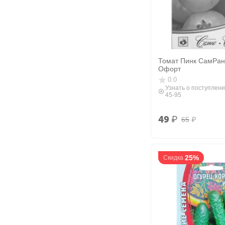
Томат Пинк СамРан
Офорт
0.0
Узнать о поступлени
45-95
49
₽
65
₽
25%
Скидка