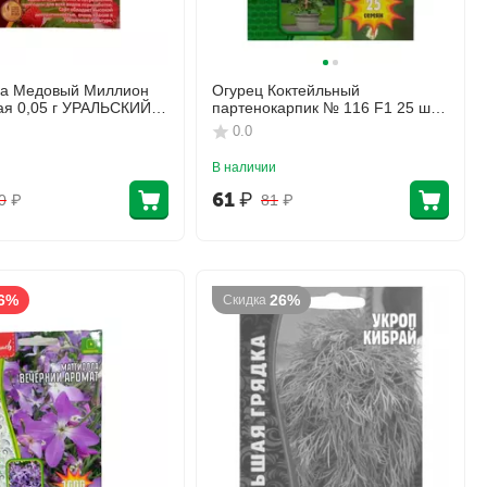
ка Медовый Миллион
Огурец Коктейльный
ая 0,05 г УРАЛЬСКИЙ
партенокарпик № 116 F1 25 шт
РЕДКИЕ СЕМЕНА
0.0
В наличии
61
₽
0
₽
81
₽
6%
26%
Скидка