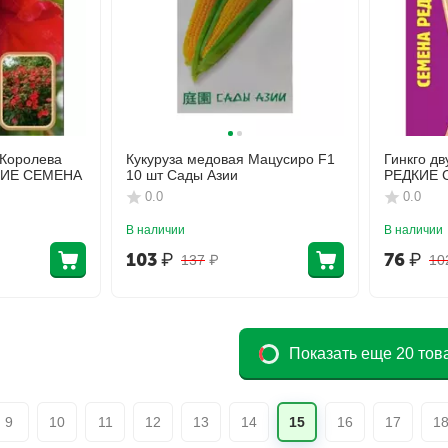
Королева
Кукуруза медовая Мацусиро F1
Гинкго д
ДКИЕ СЕМЕНА
10 шт Сады Азии
РЕДКИЕ 
0.0
0.0
В наличии
В наличии
103
₽
76
₽
137
₽
10
Показать еще 20 тов
9
10
11
12
13
14
15
16
17
1