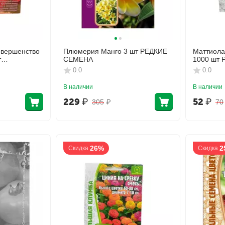
овершенство
Плюмерия Манго 3 шт РЕДКИЕ
Маттиола
т
СЕМЕНА
1000 шт
К
0.0
0.0
В наличии
В наличии
229
₽
52
₽
305
₽
70
26%
2
Скидка
Скидка