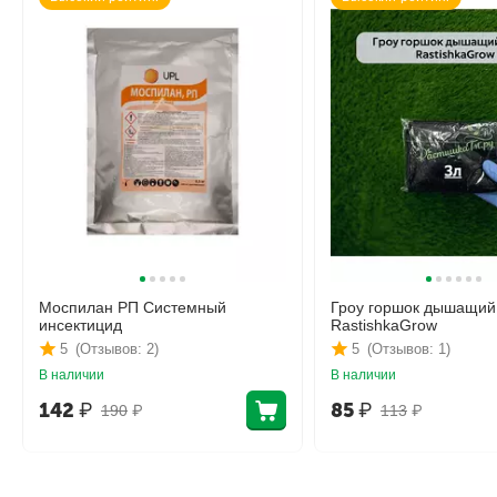
Моспилан РП Системный
Гроу горшок дышащий
инсектицид
RastishkaGrow
5
(Отзывов: 2)
5
(Отзывов: 1)
В наличии
В наличии
142
₽
85
₽
190
₽
113
₽