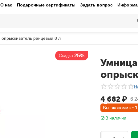
О нас
Подарочные сертификаты
Задать вопрос
Информац
 опрыскиватель ранцевый 8 л
25%
Скидка
Умница
опрыск
Н
4 682
₽
6 2
Вы экономите:
1
В наличии