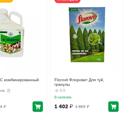
КС комбинированный
Florovit Флоровит Для туй,
гранулы
ов: 2)
0.0
В наличии
1 402
₽
4
₽
1 869
₽