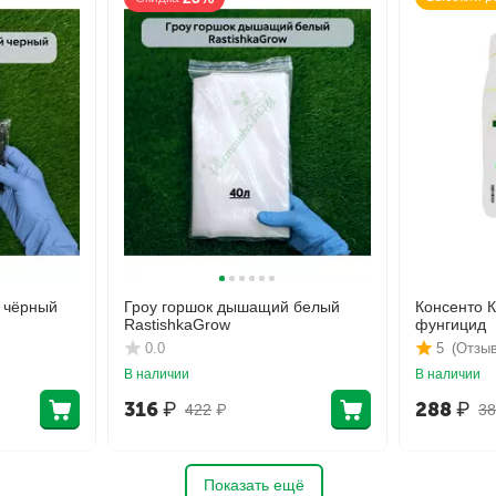
 чёрный
Гроу горшок дышащий белый
Консенто 
RastishkaGrow
фунгицид
0.0
5
(Отзыв
В наличии
В наличии
316
₽
288
₽
422
₽
38
Показать ещё