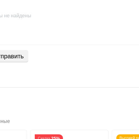
ы не найдены
править
нные
25%
Высокий р
Скидка